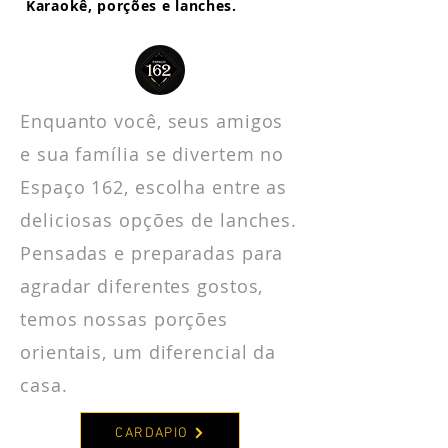
Karaokê, porções e lanches.
Enquanto você, seus amigos
e sua família se divertem no
Espaço 162, escolha entre as
deliciosas opções de lanches.
Pensadas e preparadas para
agradar diferentes gostos,
temos nossas porções
orientais, um diferencial da
casa.
CARDAPIO